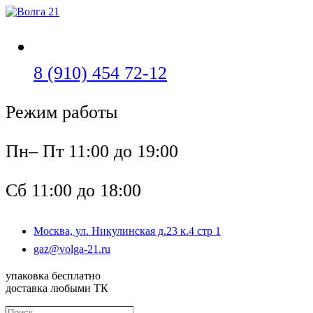
Перейти
к
содержимому
Откроется
8 (910) 454 72-12
в
Режим работы
вашем
приложении
Пн– Пт 11:00 до 19:00
Сб 11:00 до 18:00
Москва, ул. Никулинская д.23 к.4 стр 1
Откроется
gaz@volga-21.ru
в
вашем
упаковка бесплатно
приложении
доставка любыми ТК
Поиск