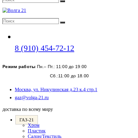
Поиск
Поиск
Поиск
Откроется
8 (910) 454-72-12
в
вашем
Режим работы
Пн.– Пт.: 11:00 до 19:00
приложении
Сб.:11:00 до 18.00
Москва, ул. Никулинская д.23 к.4 стр.1
Откроется
gaz@volga-21.ru
в
вашем
доставка по всему миру
приложении
ГАЗ-21
Хром
Пластик
Салон/Текстиль