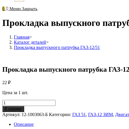
0
Меню
Закрыть
Прокладка выпускного патруб
Главная
>
Каталог деталей
>
Прокладка выпускного патрубка ГАЗ-12/51
Прокладка выпускного патрубка ГАЗ-12
22
₽
Цена за 1 шт.
Количество
Прокладка
В корзину
выпускного
Артикул:
12-1003063-Б
Категории:
ГАЗ 51
,
ГАЗ-12 ЗИМ
,
Двигат
патрубка
ГАЗ-12/51
Описание