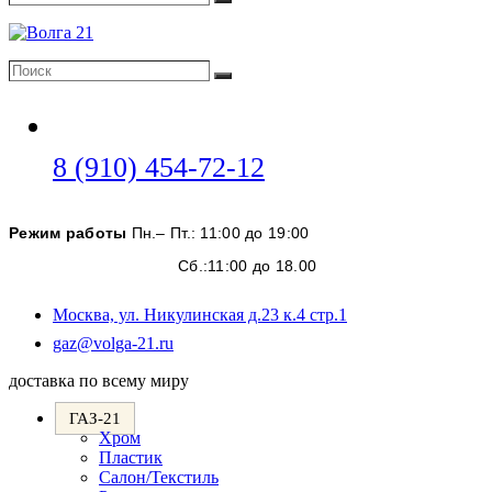
Поиск
Поиск
Поиск
Откроется
8 (910) 454-72-12
в
вашем
Режим работы
Пн.– Пт.: 11:00 до 19:00
приложении
Сб.:11:00 до 18.00
Москва, ул. Никулинская д.23 к.4 стр.1
Откроется
gaz@volga-21.ru
в
доставка по всему миру
вашем
приложении
ГАЗ-21
Хром
Пластик
Салон/Текстиль