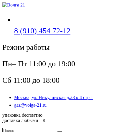
Перейти
к
содержимому
Откроется
8 (910) 454 72-12
в
Режим работы
вашем
приложении
Пн– Пт 11:00 до 19:00
Сб 11:00 до 18:00
Москва, ул. Никулинская д.23 к.4 стр 1
Откроется
gaz@volga-21.ru
в
упаковка бесплатно
вашем
доставка любыми ТК
приложении
Поиск