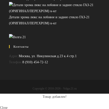
Детали хрома люкс на лобовое и заднее стекло ГАЗ-21
(ОРИГИНАЛ/ПЕРЕХРОМ) к-кт
Контакты
Адрес:
Москва, ул. Никулинская д.23 к.4 стр.1
Откроется
Телефон:
8 (910) 454-72-12
в
вашем
приложении
Copyright © 2010-2026 - Volga-21.ru
Товар добавлен!
Close