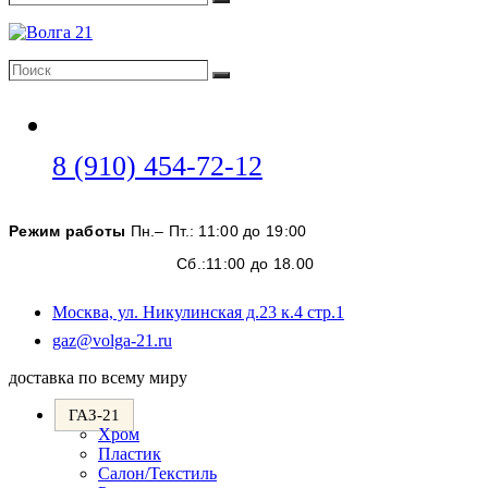
Поиск
Поиск
Поиск
Откроется
8 (910) 454-72-12
в
вашем
Режим работы
Пн.– Пт.: 11:00 до 19:00
приложении
Сб.:11:00 до 18.00
Москва, ул. Никулинская д.23 к.4 стр.1
Откроется
gaz@volga-21.ru
в
доставка по всему миру
вашем
приложении
ГАЗ-21
Хром
Пластик
Салон/Текстиль