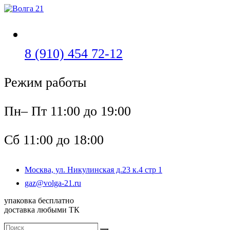
Перейти
к
содержимому
Откроется
8 (910) 454 72-12
в
Режим работы
вашем
приложении
Пн– Пт 11:00 до 19:00
Сб 11:00 до 18:00
Москва, ул. Никулинская д.23 к.4 стр 1
Откроется
gaz@volga-21.ru
в
упаковка бесплатно
вашем
доставка любыми ТК
приложении
Поиск