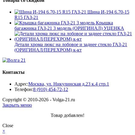
Товары со скидкой
Шина И-194 6.70-15
R15 ГАЗ-21
Крышка
багажника ГАЗ-21 3 модель (ОРИГИНАЛ) УЦЕНКА
Детали хрома люкс на лобовое и заднее стекло ГАЗ-21
(ОРИГИНАЛ/ПЕРЕХРОМ) к-кт
Контакты
Адрес:
Москва, ул. Никулинская д.23 к.4 стр.1
Откроется
Телефон:
8 (910) 454-72-12
в
Copyright © 2010-2026 - Volga-21.ru
вашем
Закрыть меню
приложении
Товар добавлен!
Close
×