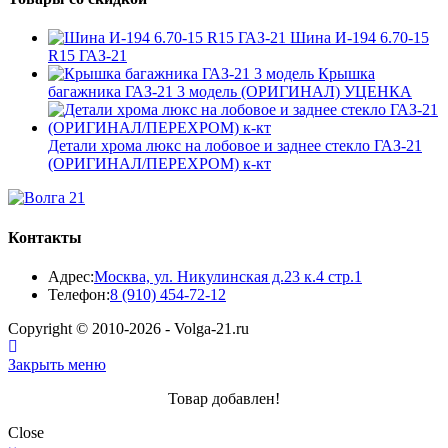
Шина И-194 6.70-15
R15 ГАЗ-21
Крышка
багажника ГАЗ-21 3 модель (ОРИГИНАЛ) УЦЕНКА
Детали хрома люкс на лобовое и заднее стекло ГАЗ-21
(ОРИГИНАЛ/ПЕРЕХРОМ) к-кт
Контакты
Адрес:
Москва, ул. Никулинская д.23 к.4 стр.1
Откроется
Телефон:
8 (910) 454-72-12
в
Copyright © 2010-2026 - Volga-21.ru
вашем
приложении
Закрыть меню
Товар добавлен!
Close