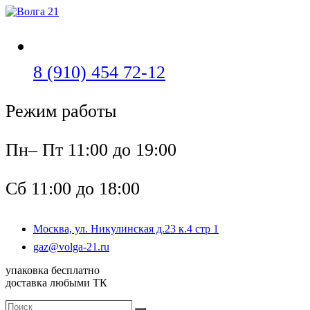
Перейти
к
содержимому
Откроется
8 (910) 454 72-12
в
Режим работы
вашем
приложении
Пн– Пт 11:00 до 19:00
Сб 11:00 до 18:00
Москва, ул. Никулинская д.23 к.4 стр 1
Откроется
gaz@volga-21.ru
в
упаковка бесплатно
вашем
доставка любыми ТК
приложении
Поиск