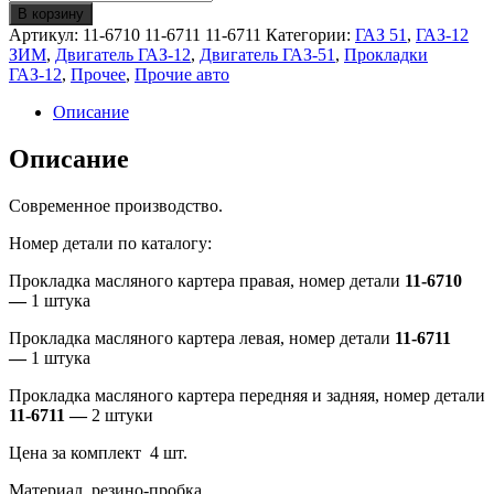
Прокладка
В корзину
масляного
Артикул:
11-6710 11-6711 11-6711
Категории:
ГАЗ 51
,
ГАЗ-12
картера
ЗИМ
,
Двигатель ГАЗ-12
,
Двигатель ГАЗ-51
,
Прокладки
ГАЗ-12/51
ГАЗ-12
,
Прочее
,
Прочие авто
Описание
Описание
Современное производство.
Номер детали по каталогу:
Прокладка масляного картера правая, номер детали
11-6710
—
1 штука
Прокладка масляного картера левая, номер детали
11-6711
—
1 штука
Прокладка масляного картера передняя и задняя, номер детали
11-6711
—
2 штуки
Цена за комплект 4 шт.
Материал резино-пробка.