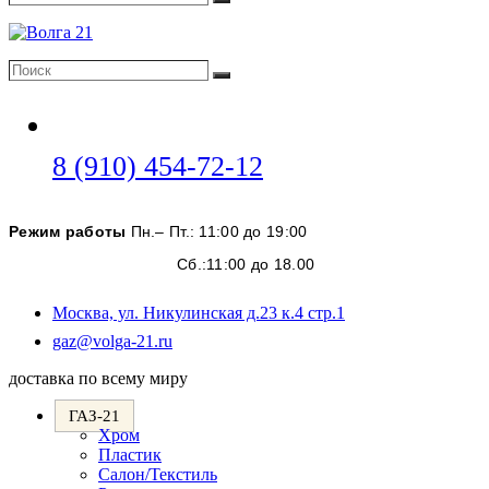
Поиск
Поиск
Поиск
Откроется
8 (910) 454-72-12
в
вашем
Режим работы
Пн.– Пт.: 11:00 до 19:00
приложении
Сб.:11:00 до 18.00
Москва, ул. Никулинская д.23 к.4 стр.1
Откроется
gaz@volga-21.ru
в
доставка по всему миру
вашем
приложении
ГАЗ-21
Хром
Пластик
Салон/Текстиль