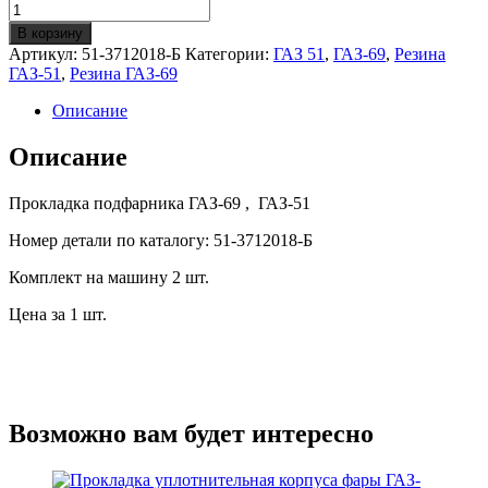
Количество
Прокладка
В корзину
подфарника
Артикул:
51-3712018-Б
Категории:
ГАЗ 51
,
ГАЗ-69
,
Резина
ГАЗ-69/51
ГАЗ-51
,
Резина ГАЗ-69
с
бортиком
Описание
Описание
Прокладка подфарника ГАЗ-69 , ГАЗ-51
Номер детали по каталогу: 51-3712018-Б
Комплект на машину 2 шт.
Цена за 1 шт.
Возможно вам будет интересно