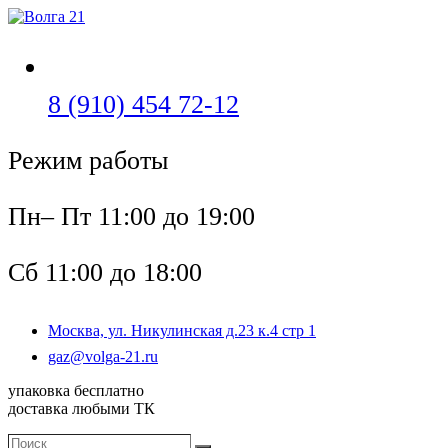
Перейти
к
содержимому
Откроется
8 (910) 454 72-12
в
Режим работы
вашем
приложении
Пн– Пт 11:00 до 19:00
Сб 11:00 до 18:00
Москва, ул. Никулинская д.23 к.4 стр 1
Откроется
gaz@volga-21.ru
в
упаковка бесплатно
вашем
доставка любыми ТК
приложении
Поиск