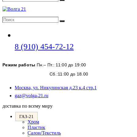
Поиск
Поиск
Поиск
Откроется
8 (910) 454-72-12
в
вашем
Режим работы
Пн.– Пт.: 11:00 до 19:00
приложении
Сб.:11:00 до 18.00
Москва, ул. Никулинская д.23 к.4 стр.1
Откроется
gaz@volga-21.ru
в
доставка по всему миру
вашем
приложении
ГАЗ-21
Хром
Пластик
Салон/Текстиль