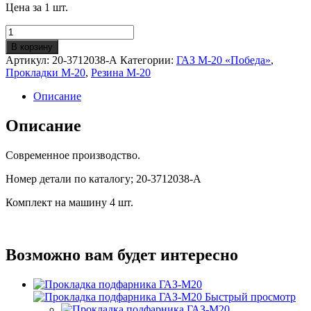
Цена за 1 шт.
Количество
Прокладка
В корзину
подфарника
Артикул:
20-3712038-А
Категории:
ГАЗ М-20 «Победа»
,
резиновая
Прокладки М-20
,
Резина М-20
внутренняя
ГАЗ-
Описание
М20
Описание
Современное производство.
Номер детали по каталогу; 20-3712038-А
Комплект на машину 4 шт.
Возможно вам будет интересно
Быстрый просмотр