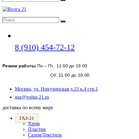
Поиск
Поиск
Поиск
Откроется
8 (910) 454-72-12
в
вашем
Режим работы
Пн.– Пт.: 11:00 до 19:00
приложении
Сб.:11:00 до 18.00
Москва, ул. Никулинская д.23 к.4 стр.1
Откроется
gaz@volga-21.ru
в
доставка по всему миру
вашем
приложении
ГАЗ-21
Хром
Пластик
Салон/Текстиль