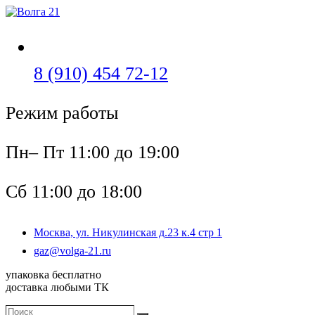
Перейти
к
содержимому
Откроется
8 (910) 454 72-12
в
Режим работы
вашем
приложении
Пн– Пт 11:00 до 19:00
Сб 11:00 до 18:00
Москва, ул. Никулинская д.23 к.4 стр 1
Откроется
gaz@volga-21.ru
в
упаковка бесплатно
вашем
доставка любыми ТК
приложении
Поиск