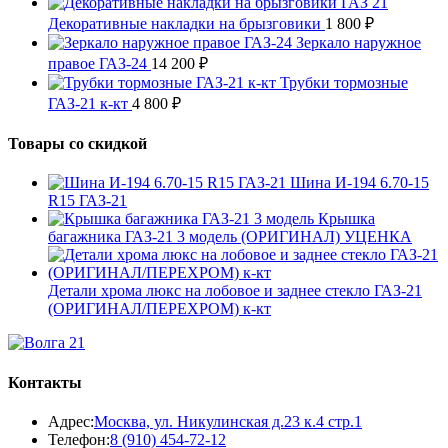
Декоративные накладки на брызговики
1 800
₽
Зеркало наружное
правое ГАЗ-24
14 200
₽
Трубки тормозные
ГАЗ-21 к-кт
4 800
₽
Товары со скидкой
Шина И-194 6.70-15
R15 ГАЗ-21
Крышка
багажника ГАЗ-21 3 модель (ОРИГИНАЛ) УЦЕНКА
Детали хрома люкс на лобовое и заднее стекло ГАЗ-21
(ОРИГИНАЛ/ПЕРЕХРОМ) к-кт
Контакты
Адрес:
Москва, ул. Никулинская д.23 к.4 стр.1
Откроется
Телефон:
8 (910) 454-72-12