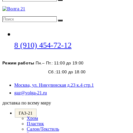
Поиск
Поиск
Поиск
Откроется
8 (910) 454-72-12
в
вашем
Режим работы
Пн.– Пт.: 11:00 до 19:00
приложении
Сб.:11:00 до 18.00
Москва, ул. Никулинская д.23 к.4 стр.1
Откроется
gaz@volga-21.ru
в
доставка по всему миру
вашем
приложении
ГАЗ-21
Хром
Пластик
Салон/Текстиль