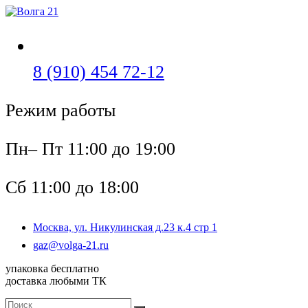
Перейти
к
содержимому
Откроется
8 (910) 454 72-12
в
Режим работы
вашем
приложении
Пн– Пт 11:00 до 19:00
Сб 11:00 до 18:00
Москва, ул. Никулинская д.23 к.4 стр 1
Откроется
gaz@volga-21.ru
в
упаковка бесплатно
вашем
доставка любыми ТК
приложении
Поиск