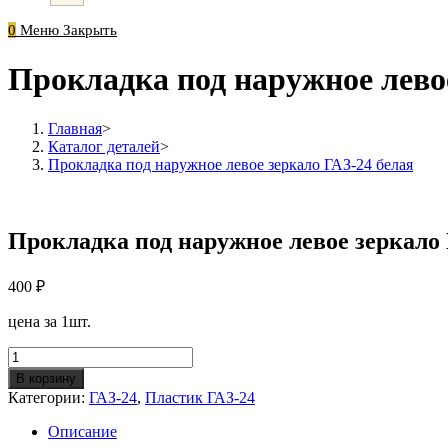
0
Меню
Закрыть
Прокладка под наружное левое
Главная
>
Каталог деталей
>
Прокладка под наружное левое зеркало ГАЗ-24 белая
Прокладка под наружное левое зеркало 
400
₽
цена за 1шт.
Количество
Прокладка
В корзину
под
Категории:
ГАЗ-24
,
Пластик ГАЗ-24
наружное
левое
Описание
зеркало