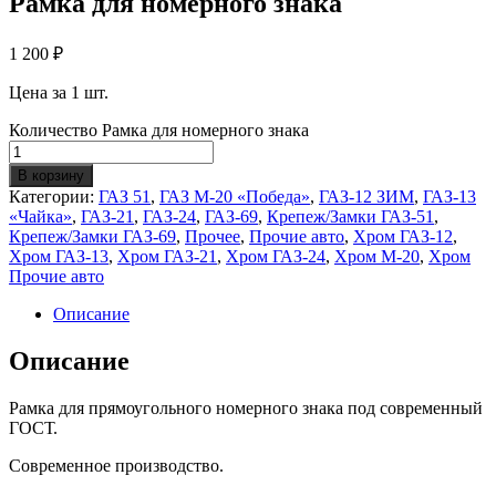
Рамка для номерного знака
1 200
₽
Цена за 1 шт.
Количество Рамка для номерного знака
В корзину
Категории:
ГАЗ 51
,
ГАЗ М-20 «Победа»
,
ГАЗ-12 ЗИМ
,
ГАЗ-13
«Чайка»
,
ГАЗ-21
,
ГАЗ-24
,
ГАЗ-69
,
Крепеж/Замки ГАЗ-51
,
Крепеж/Замки ГАЗ-69
,
Прочее
,
Прочие авто
,
Хром ГАЗ-12
,
Хром ГАЗ-13
,
Хром ГАЗ-21
,
Хром ГАЗ-24
,
Хром М-20
,
Хром
Прочие авто
Описание
Описание
Рамка для прямоугольного номерного знака под современный
ГОСТ.
Современное производство.