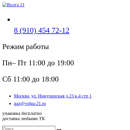
Перейти
к
содержимому
Откроется
8 (910) 454 72-12
в
Режим работы
вашем
приложении
Пн– Пт 11:00 до 19:00
Сб 11:00 до 18:00
Москва, ул. Никулинская д.23 к.4 стр 1
Откроется
gaz@volga-21.ru
в
упаковка бесплатно
вашем
доставка любыми ТК
приложении
Поиск