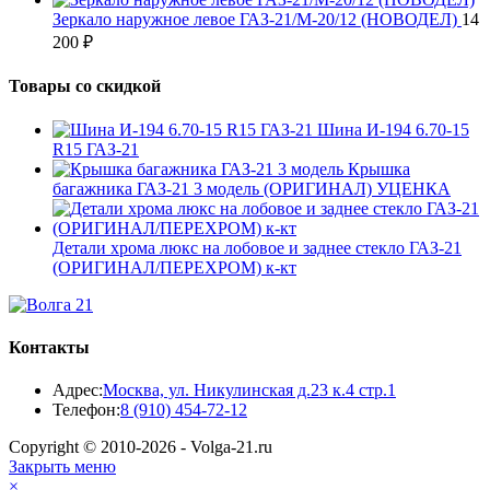
Зеркало наружное левое ГАЗ-21/М-20/12 (НОВОДЕЛ)
14
200
₽
Товары со скидкой
Шина И-194 6.70-15
R15 ГАЗ-21
Крышка
багажника ГАЗ-21 3 модель (ОРИГИНАЛ) УЦЕНКА
Детали хрома люкс на лобовое и заднее стекло ГАЗ-21
(ОРИГИНАЛ/ПЕРЕХРОМ) к-кт
Контакты
Адрес:
Москва, ул. Никулинская д.23 к.4 стр.1
Откроется
Телефон:
8 (910) 454-72-12
в
Copyright © 2010-2026 - Volga-21.ru
вашем
Закрыть меню
приложении
×