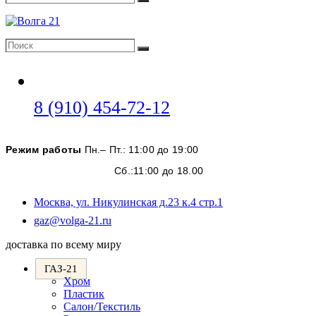
Поиск
Поиск
Поиск
Откроется
8 (910) 454-72-12
в
вашем
Режим работы
Пн.– Пт.: 11:00 до 19:00
приложении
Сб.:11:00 до 18.00
Москва, ул. Никулинская д.23 к.4 стр.1
Откроется
gaz@volga-21.ru
в
доставка по всему миру
вашем
приложении
ГАЗ-21
Хром
Пластик
Салон/Текстиль