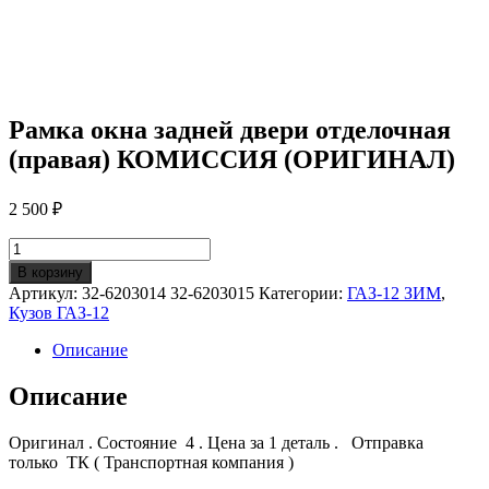
Рамка окна задней двери отделочная
(правая) КОМИССИЯ (ОРИГИНАЛ)
2 500
₽
Количество
Рамка
В корзину
окна
Артикул:
32-6203014 32-6203015
Категории:
ГАЗ-12 ЗИМ
,
задней
Кузов ГАЗ-12
двери
отделочная
Описание
(правая)
КОМИССИЯ
Описание
(ОРИГИНАЛ)
Оригинал . Состояние 4 . Цена за 1 деталь . Отправка
только ТК ( Транспортная компания )