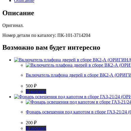
Описание
ПК-101
ГАЗ-22/24-
Описание
02
(ОРИГИНАЛ)
Оригинал.
Номер детали по каталогу: ПК-101-3714204
Возможно вам будет интересно
Включатель плафона дверей в сборе ВК2-А (ОРИ
500
₽
В корзину
Фонарь освещения под капотом в сборе ГАЗ-21/2
200
₽
В корзину