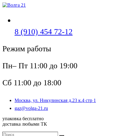
Перейти
к
содержимому
Откроется
8 (910) 454 72-12
в
Режим работы
вашем
приложении
Пн– Пт 11:00 до 19:00
Сб 11:00 до 18:00
Москва, ул. Никулинская д.23 к.4 стр 1
Откроется
gaz@volga-21.ru
в
упаковка бесплатно
вашем
доставка любыми ТК
приложении
Поиск