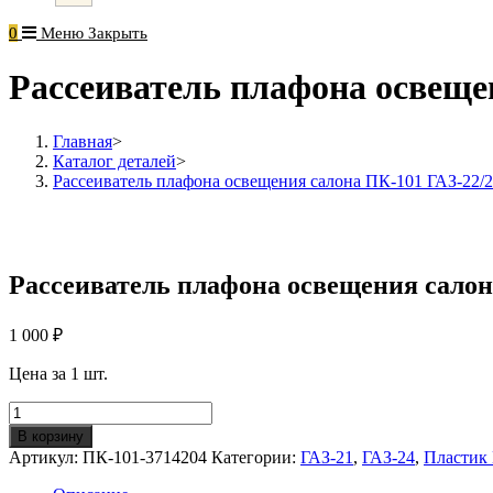
0
Меню
Закрыть
Рассеиватель плафона освещ
Главная
>
Каталог деталей
>
Рассеиватель плафона освещения салона ПК-101 ГАЗ-22
Рассеиватель плафона освещения сало
1 000
₽
Цена за 1 шт.
Количество
Рассеиватель
В корзину
плафона
Артикул:
ПК-101-3714204
Категории:
ГАЗ-21
,
ГАЗ-24
,
Пластик 
освещения
салона