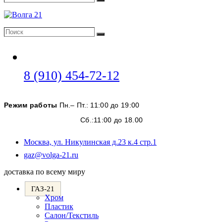
Поиск
Поиск
Поиск
Откроется
8 (910) 454-72-12
в
вашем
Режим работы
Пн.– Пт.: 11:00 до 19:00
приложении
Сб.:11:00 до 18.00
Москва, ул. Никулинская д.23 к.4 стр.1
Откроется
gaz@volga-21.ru
в
доставка по всему миру
вашем
приложении
ГАЗ-21
Хром
Пластик
Салон/Текстиль