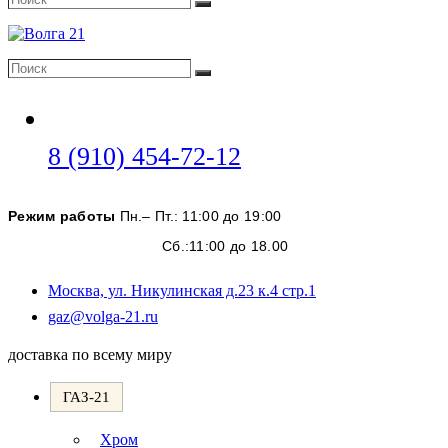
Поиск
Поиск
Поиск
Откроется
8 (910) 454-72-12
в
вашем
Режим работы
Пн.– Пт.: 11:00 до 19:00
приложении
Сб.:11:00 до 18.00
Москва, ул. Никулинская д.23 к.4 стр.1
Откроется
gaz@volga-21.ru
в
вашем
доставка по всему миру
приложении
ГАЗ-21
Хром