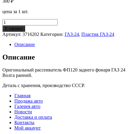
300
₽
цена за 1 шт.
Количество
Рассеиватель
В корзину
заднего
Артикул:
3716202
Категории:
ГАЗ-24
,
Пластик ГАЗ-24
фонаря
ФП120
Описание
ГАЗ-24
(ОРИГИНАЛ)
Описание
Оригинальный рассеиватель ФП120 заднего фонаря ГАЗ 24
Волга ранний.
Деталь с хранения, производство СССР.
Главная
Продажа авто
Галерея авто
Новости
Доставка и оплата
Контакты
Мой аккаунт