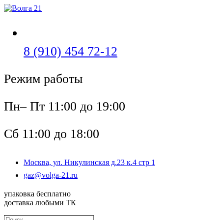
Перейти
к
содержимому
Откроется
8 (910) 454 72-12
в
Режим работы
вашем
приложении
Пн– Пт 11:00 до 19:00
Сб 11:00 до 18:00
Москва, ул. Никулинская д.23 к.4 стр 1
Откроется
gaz@volga-21.ru
в
вашем
упаковка бесплатно
приложении
доставка любыми ТК
Поиск