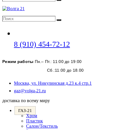
Поиск
Поиск
Поиск
Откроется
8 (910) 454-72-12
в
вашем
Режим работы
Пн.– Пт.: 11:00 до 19:00
приложении
Сб.:11:00 до 18.00
Москва, ул. Никулинская д.23 к.4 стр.1
Откроется
gaz@volga-21.ru
в
доставка по всему миру
вашем
приложении
ГАЗ-21
Хром
Пластик
Салон/Текстиль