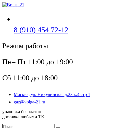
Перейти
к
содержимому
Откроется
8 (910) 454 72-12
в
Режим работы
вашем
приложении
Пн– Пт 11:00 до 19:00
Сб 11:00 до 18:00
Москва, ул. Никулинская д.23 к.4 стр 1
Откроется
gaz@volga-21.ru
в
упаковка бесплатно
вашем
доставка любыми ТК
приложении
Поиск