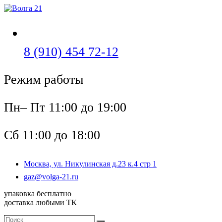
Перейти
к
содержимому
Откроется
8 (910) 454 72-12
в
Режим работы
вашем
приложении
Пн– Пт 11:00 до 19:00
Сб 11:00 до 18:00
Москва, ул. Никулинская д.23 к.4 стр 1
Откроется
gaz@volga-21.ru
в
упаковка бесплатно
вашем
доставка любыми ТК
приложении
Поиск