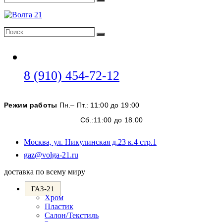
Поиск
Поиск
Поиск
Откроется
8 (910) 454-72-12
в
вашем
Режим работы
Пн.– Пт.: 11:00 до 19:00
приложении
Сб.:11:00 до 18.00
Москва, ул. Никулинская д.23 к.4 стр.1
Откроется
gaz@volga-21.ru
в
доставка по всему миру
вашем
приложении
ГАЗ-21
Хром
Пластик
Салон/Текстиль