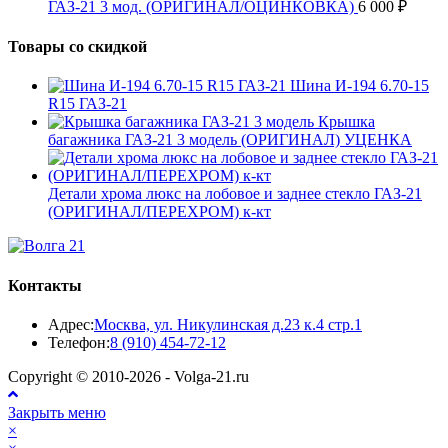
ГАЗ-21 3 мод. (ОРИГИНАЛ/ОЦИНКОВКА)
6 000
₽
Товары со скидкой
Шина И-194 6.70-15
R15 ГАЗ-21
Крышка
багажника ГАЗ-21 3 модель (ОРИГИНАЛ) УЦЕНКА
Детали хрома люкс на лобовое и заднее стекло ГАЗ-21
(ОРИГИНАЛ/ПЕРЕХРОМ) к-кт
Контакты
Адрес:
Москва, ул. Никулинская д.23 к.4 стр.1
Откроется
Телефон:
8 (910) 454-72-12
в
Copyright © 2010-2026 - Volga-21.ru
вашем
приложении
Закрыть меню
×