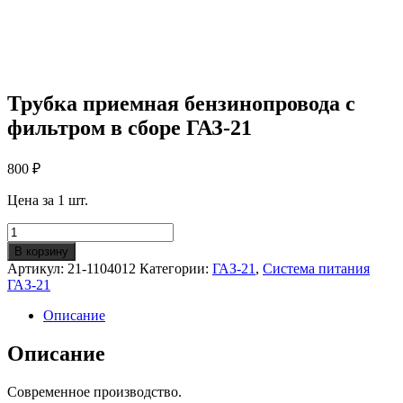
Трубка приемная бензинопровода с
фильтром в сборе ГАЗ-21
800
₽
Цена за 1 шт.
Количество
Трубка
В корзину
приемная
Артикул:
21-1104012
Категории:
ГАЗ-21
,
Система питания
бензинопровода
ГАЗ-21
с
фильтром
Описание
в
сборе
Описание
ГАЗ-21
Современное производство.