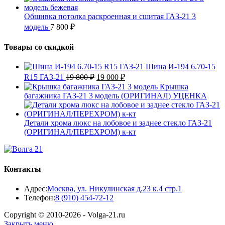
Обшивка потолка раскроенная и сшитая ГАЗ-21 3
модель
7 800
₽
Товары со скидкой
Шина И-194 6.70-15
Первоначальная
Текущая
R15 ГАЗ-21
19 800
₽
19 000
₽
цена
цена:
Крышка
составляла
19
багажника ГАЗ-21 3 модель (ОРИГИНАЛ) УЦЕНКА
19
000 ₽.
800 ₽.
Детали хрома люкс на лобовое и заднее стекло ГАЗ-21
(ОРИГИНАЛ/ПЕРЕХРОМ) к-кт
Контакты
Адрес:
Москва, ул. Никулинская д.23 к.4 стр.1
Откроется
Телефон:
8 (910) 454-72-12
в
Copyright © 2010-2026 - Volga-21.ru
вашем
Закрыть меню
приложении