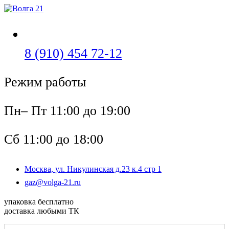
Перейти
к
содержимому
Откроется
8 (910) 454 72-12
в
Режим работы
вашем
приложении
Пн– Пт 11:00 до 19:00
Сб 11:00 до 18:00
Москва, ул. Никулинская д.23 к.4 стр 1
Откроется
gaz@volga-21.ru
в
вашем
упаковка бесплатно
приложении
доставка любыми ТК