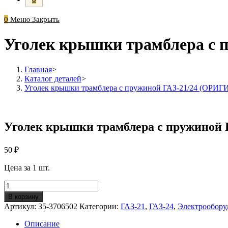
0
Меню
Закрыть
Уголек крышки трамблера с
Главная
>
Каталог деталей
>
Уголек крышки трамблера с пружиной ГАЗ-21/24 (ОРИ
Уголек крышки трамблера с пружиной
50
₽
Цена за 1 шт.
Количество
Уголек
В корзину
крышки
Артикул:
35-3706502
Категории:
ГАЗ-21
,
ГАЗ-24
,
Электрообору
трамблера
с
Описание