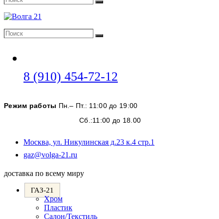
Поиск
Поиск
Поиск
Откроется
8 (910) 454-72-12
в
вашем
Режим работы
Пн.– Пт.: 11:00 до 19:00
приложении
Сб.:11:00 до 18.00
Москва, ул. Никулинская д.23 к.4 стр.1
Откроется
gaz@volga-21.ru
в
вашем
доставка по всему миру
приложении
ГАЗ-21
Хром
Пластик
Салон/Текстиль