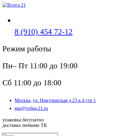
Перейти
к
содержимому
Откроется
8 (910) 454 72-12
в
Режим работы
вашем
приложении
Пн– Пт 11:00 до 19:00
Сб 11:00 до 18:00
Москва, ул. Никулинская д.23 к.4 стр 1
Откроется
gaz@volga-21.ru
в
вашем
упаковка бесплатно
приложении
доставка любыми ТК
Поиск