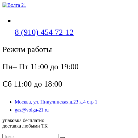
Перейти
к
содержимому
Откроется
8 (910) 454 72-12
в
Режим работы
вашем
приложении
Пн– Пт 11:00 до 19:00
Сб 11:00 до 18:00
Москва, ул. Никулинская д.23 к.4 стр 1
Откроется
gaz@volga-21.ru
в
упаковка бесплатно
вашем
доставка любыми ТК
приложении
Поиск