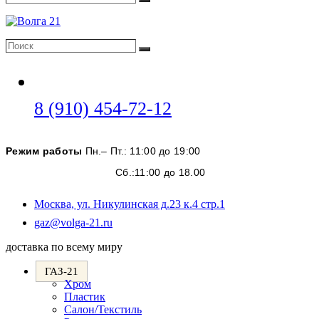
Поиск
Поиск
Поиск
Откроется
8 (910) 454-72-12
в
вашем
Режим работы
Пн.– Пт.: 11:00 до 19:00
приложении
Сб.:11:00 до 18.00
Москва, ул. Никулинская д.23 к.4 стр.1
Откроется
gaz@volga-21.ru
в
доставка по всему миру
вашем
приложении
ГАЗ-21
Хром
Пластик
Салон/Текстиль