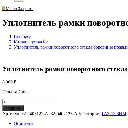
0
Меню
Закрыть
Уплотнитель рамки поворотн
Главная
>
Каталог деталей
>
Уплотнитель рамки поворотного стекла боковины правы
Уплотнитель рамки поворотного стекл
8 000
₽
Цена за 2 шт.
Количество
Уплотнитель
В корзину
рамки
Артикул:
32-5403122-А 32-5402123-А
Категории:
ГАЗ-12 ЗИМ
поворотного
стекла
Описание
боковины