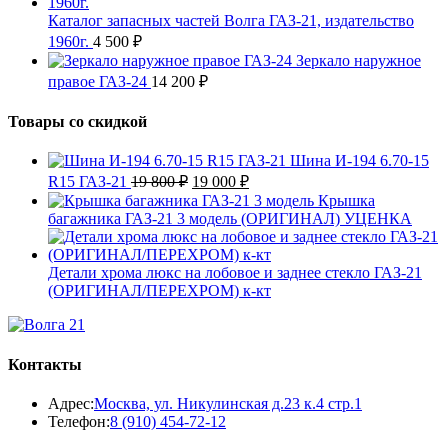
Каталог запасных частей Волга ГАЗ-21, издательство
1960г.
4 500
₽
Зеркало наружное
правое ГАЗ-24
14 200
₽
Товары со скидкой
Шина И-194 6.70-15
Первоначальная
Текущая
R15 ГАЗ-21
19 800
₽
19 000
₽
цена
цена:
Крышка
составляла
19
багажника ГАЗ-21 3 модель (ОРИГИНАЛ) УЦЕНКА
19
000 ₽.
800 ₽.
Детали хрома люкс на лобовое и заднее стекло ГАЗ-21
(ОРИГИНАЛ/ПЕРЕХРОМ) к-кт
Контакты
Адрес:
Москва, ул. Никулинская д.23 к.4 стр.1
Откроется
Телефон:
8 (910) 454-72-12
в