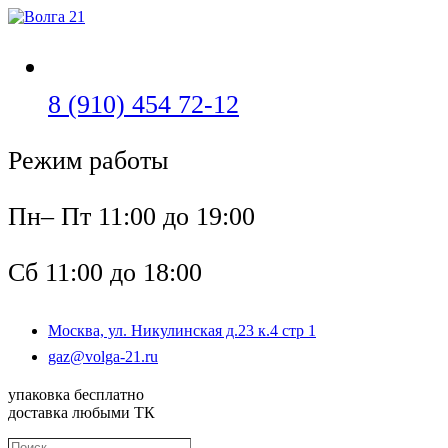
Перейти
к
содержимому
Откроется
8 (910) 454 72-12
в
Режим работы
вашем
приложении
Пн– Пт 11:00 до 19:00
Сб 11:00 до 18:00
Москва, ул. Никулинская д.23 к.4 стр 1
Откроется
gaz@volga-21.ru
в
вашем
упаковка бесплатно
приложении
доставка любыми ТК
Поиск