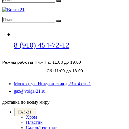
Поиск
Поиск
Поиск
Откроется
8 (910) 454-72-12
в
вашем
Режим работы
Пн.– Пт.: 11:00 до 19:00
приложении
Сб.:11:00 до 18.00
Москва, ул. Никулинская д.23 к.4 стр.1
Откроется
gaz@volga-21.ru
в
вашем
доставка по всему миру
приложении
ГАЗ-21
Хром
Пластик
Салон/Текстиль