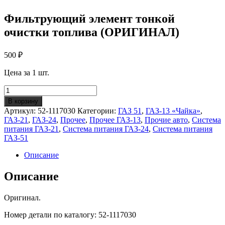
Фильтрующий элемент тонкой
очистки топлива (ОРИГИНАЛ)
500
₽
Цена за 1 шт.
Количество
Фильтрующий
В корзину
элемент
Артикул:
52-1117030
Категории:
ГАЗ 51
,
ГАЗ-13 «Чайка»
,
тонкой
ГАЗ-21
,
ГАЗ-24
,
Прочее
,
Прочее ГАЗ-13
,
Прочие авто
,
Система
очистки
питания ГАЗ-21
,
Система питания ГАЗ-24
,
Система питания
топлива
ГАЗ-51
(ОРИГИНАЛ)
Описание
Описание
Оригинал.
Номер детали по каталогу: 52-1117030