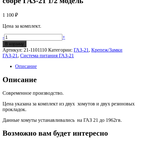
сборе ГАЗ-21 1/2 модель
1 100
₽
Цена за комплект.
Количество
-
+
Хомут
В корзину
крепления
Артикул:
21-1101110
Категории:
ГАЗ-21
,
Крепеж/Замки
бензинового
ГАЗ-21
,
Система питания ГАЗ-21
бака
в
Описание
сборе
ГАЗ-21
Описание
1/2
модель
Современное производство.
Цена указана за комплект из двух хомутов и двух резиновых
прокладок.
Данные хомуты устанавливались на ГАЗ 21 до 1962гв.
Возможно вам будет интересно