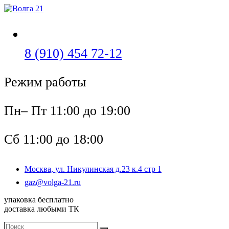
Перейти
к
содержимому
Откроется
8 (910) 454 72-12
в
Режим работы
вашем
приложении
Пн– Пт 11:00 до 19:00
Сб 11:00 до 18:00
Москва, ул. Никулинская д.23 к.4 стр 1
Откроется
gaz@volga-21.ru
в
упаковка бесплатно
вашем
доставка любыми ТК
приложении
Поиск