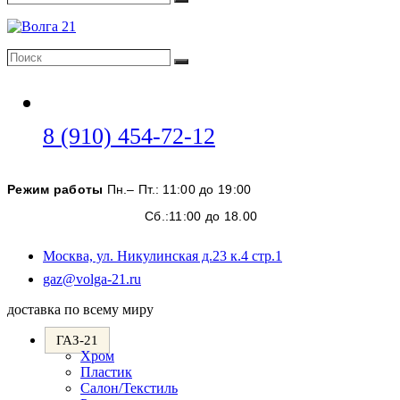
Поиск
Поиск
Поиск
Откроется
8 (910) 454-72-12
в
вашем
Режим работы
Пн.– Пт.: 11:00 до 19:00
приложении
Сб.:11:00 до 18.00
Москва, ул. Никулинская д.23 к.4 стр.1
Откроется
gaz@volga-21.ru
в
доставка по всему миру
вашем
приложении
ГАЗ-21
Хром
Пластик
Салон/Текстиль