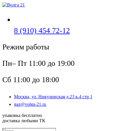
Перейти
к
содержимому
Откроется
8 (910) 454 72-12
в
Режим работы
вашем
приложении
Пн– Пт 11:00 до 19:00
Сб 11:00 до 18:00
Москва, ул. Никулинская д.23 к.4 стр 1
Откроется
gaz@volga-21.ru
в
вашем
упаковка бесплатно
приложении
доставка любыми ТК
Поиск