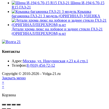
Шина И-194 6.70-15
R15 ГАЗ-21
Крышка
багажника ГАЗ-21 3 модель (ОРИГИНАЛ) УЦЕНКА
Детали хрома люкс на лобовое и заднее стекло ГАЗ-21
(ОРИГИНАЛ/ПЕРЕХРОМ) к-кт
Контакты
Адрес:
Москва, ул. Никулинская д.23 к.4 стр.1
Откроется
Телефон:
8 (910) 454-72-12
в
Copyright © 2010-2026 - Volga-21.ru
вашем
Закрыть меню
приложении
×
×
Корзина