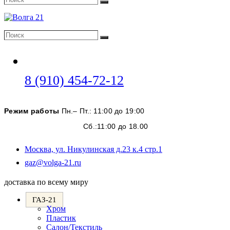
Поиск
Поиск
Поиск
Откроется
8 (910) 454-72-12
в
вашем
Режим работы
Пн.– Пт.: 11:00 до 19:00
приложении
Сб.:11:00 до 18.00
Москва, ул. Никулинская д.23 к.4 стр.1
Откроется
gaz@volga-21.ru
в
вашем
доставка по всему миру
приложении
ГАЗ-21
Хром
Пластик
Салон/Текстиль