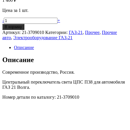
1 400
₽
Цена за 1 шт.
Количество
-
+
Центральный
В корзину
переключатель
Артикул:
21-3709010
Категории:
ГАЗ-21
,
Прочее
,
Прочие
света
авто
,
Электрооборудование ГАЗ-21
П38
ГАЗ-21
Описание
Описание
Современное производство, Россия.
Центральный переключатель света ЦПС П38 для автомобиля
ГАЗ 21 Волга.
Номер детали по каталогу: 21-3709010