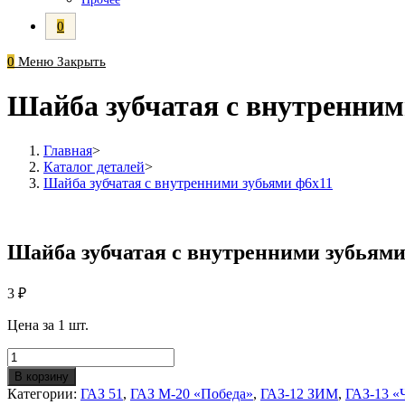
0
0
Меню
Закрыть
Шайба зубчатая с внутренним
Главная
>
Каталог деталей
>
Шайба зубчатая с внутренними зубьями ф6х11
Шайба зубчатая с внутренними зубьями
3
₽
Цена за 1 шт.
Количество
Шайба
В корзину
зубчатая
Категории:
ГАЗ 51
,
ГАЗ М-20 «Победа»
,
ГАЗ-12 ЗИМ
,
ГАЗ-13 «
с