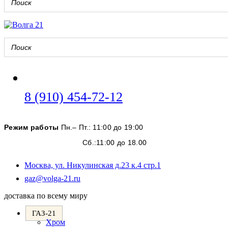
Откроется
8 (910) 454-72-12
в
вашем
Режим работы
Пн.– Пт.: 11:00 до 19:00
приложении
Сб.:11:00 до 18.00
Москва, ул. Никулинская д.23 к.4 стр.1
Откроется
gaz@volga-21.ru
в
доставка по всему миру
вашем
приложении
ГАЗ-21
Хром