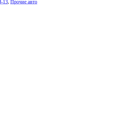
З-13
,
Прочие авто