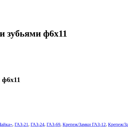
и зубьями ф6х11
 ф6х11
Чайка»
,
ГАЗ-21
,
ГАЗ-24
,
ГАЗ-69
,
Крепеж/Замки ГАЗ-12
,
Крепеж/З