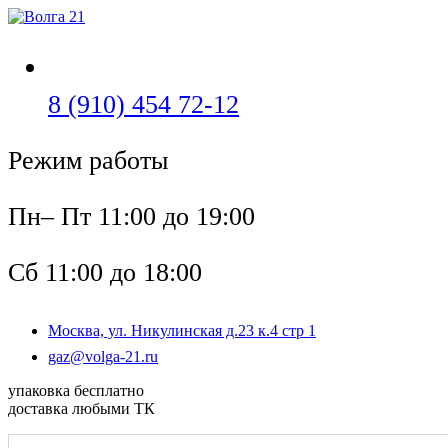
Перейти
к
содержимому
Откроется
8 (910) 454 72-12
в
Режим работы
вашем
приложении
Пн– Пт 11:00 до 19:00
Сб 11:00 до 18:00
Москва, ул. Никулинская д.23 к.4 стр 1
Откроется
gaz@volga-21.ru
в
упаковка бесплатно
вашем
доставка любыми ТК
приложении