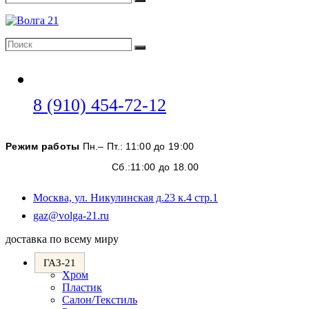
Поиск
Поиск
Поиск
Откроется
8 (910) 454-72-12
в
вашем
Режим работы
Пн.– Пт.: 11:00 до 19:00
приложении
Сб.:11:00 до 18.00
Москва, ул. Никулинская д.23 к.4 стр.1
Откроется
gaz@volga-21.ru
в
доставка по всему миру
вашем
приложении
ГАЗ-21
Хром
Пластик
Салон/Текстиль