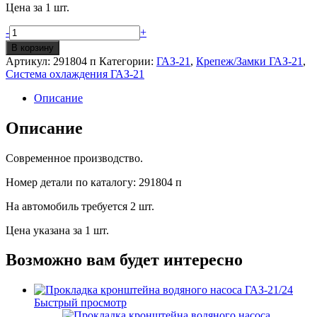
Цена за 1 шт.
Количество
-
+
Шпилька
В корзину
крепления
Артикул:
291804 п
Категории:
ГАЗ-21
,
Крепеж/Замки ГАЗ-21
,
водяного
Система охлаждения ГАЗ-21
насоса
М10х1х42
Описание
ГАЗ-21
Описание
Современное производство.
Номер детали по каталогу: 291804 п
На автомобиль требуется 2 шт.
Цена указана за 1 шт.
Возможно вам будет интересно
Быстрый просмотр