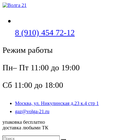
Перейти
к
содержимому
Откроется
8 (910) 454 72-12
в
Режим работы
вашем
приложении
Пн– Пт 11:00 до 19:00
Сб 11:00 до 18:00
Москва, ул. Никулинская д.23 к.4 стр 1
Откроется
gaz@volga-21.ru
в
упаковка бесплатно
вашем
доставка любыми ТК
приложении
Поиск