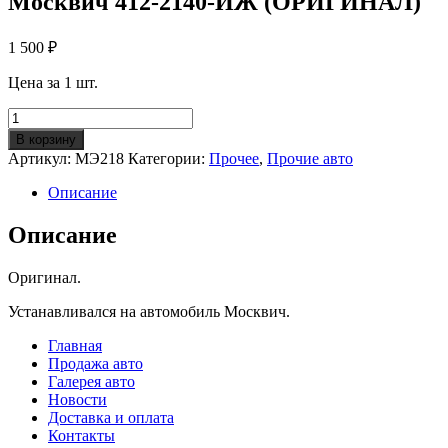
Москвич 412-2140-ИЖ (ОРИГИНАЛ)
1 500
₽
Цена за 1 шт.
Количество
Электродвигатель
В корзину
отопителя
Артикул:
МЭ218
Категории:
Прочее
,
Прочие авто
МЭ218
Москвич
Описание
412-
2140-
Описание
ИЖ
(ОРИГИНАЛ)
Оригинал.
Устанавливался на автомобиль Москвич.
Главная
Продажа авто
Галерея авто
Новости
Доставка и оплата
Контакты