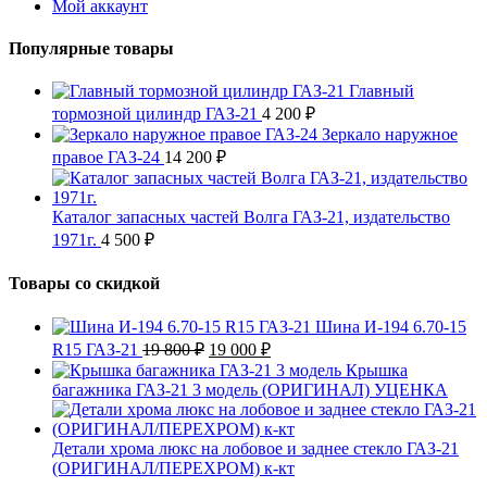
Мой аккаунт
Популярные товары
Главный
тормозной цилиндр ГАЗ-21
4 200
₽
Зеркало наружное
правое ГАЗ-24
14 200
₽
Каталог запасных частей Волга ГАЗ-21, издательство
1971г.
4 500
₽
Товары со скидкой
Шина И-194 6.70-15
Первоначальная
Текущая
R15 ГАЗ-21
19 800
₽
19 000
₽
цена
цена:
Крышка
составляла
19
багажника ГАЗ-21 3 модель (ОРИГИНАЛ) УЦЕНКА
19
000 ₽.
800 ₽.
Детали хрома люкс на лобовое и заднее стекло ГАЗ-21
(ОРИГИНАЛ/ПЕРЕХРОМ) к-кт