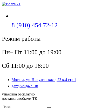
Перейти
к
содержимому
Откроется
8 (910) 454 72-12
в
Режим работы
вашем
приложении
Пн– Пт 11:00 до 19:00
Сб 11:00 до 18:00
Москва, ул. Никулинская д.23 к.4 стр 1
Откроется
gaz@volga-21.ru
в
упаковка бесплатно
вашем
доставка любыми ТК
приложении
Поиск