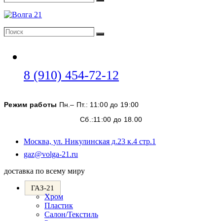
Поиск
Поиск
Поиск
Откроется
8 (910) 454-72-12
в
вашем
Режим работы
Пн.– Пт.: 11:00 до 19:00
приложении
Сб.:11:00 до 18.00
Москва, ул. Никулинская д.23 к.4 стр.1
Откроется
gaz@volga-21.ru
в
доставка по всему миру
вашем
приложении
ГАЗ-21
Хром
Пластик
Салон/Текстиль