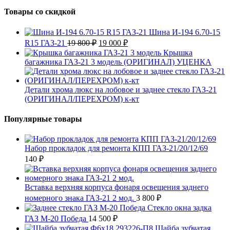
Товары со скидкой
Шина И-194 6.70-15
Первоначальная
Текущая
R15 ГАЗ-21
19 800
₽
19 000
₽
цена
цена:
Крышка
составляла
19
багажника ГАЗ-21 3 модель (ОРИГИНАЛ) УЦЕНКА
19
000 ₽.
800 ₽.
Детали хрома люкс на лобовое и заднее стекло ГАЗ-21
(ОРИГИНАЛ/ПЕРЕХРОМ) к-кт
Популярные товары
Набор прокладок для ремонта КПП ГАЗ-21/20/12/69
140
₽
Вставка верхняя корпуса фонаря освещения заднего
номерного знака ГАЗ-21 2 мод.
3 800
₽
Стекло окна задка
ГАЗ М-20 Победа
14 500
₽
Шайба зубчатая