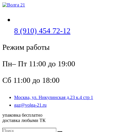
Перейти
к
содержимому
Откроется
8 (910) 454 72-12
в
Режим работы
вашем
приложении
Пн– Пт 11:00 до 19:00
Сб 11:00 до 18:00
Москва, ул. Никулинская д.23 к.4 стр 1
Откроется
gaz@volga-21.ru
в
упаковка бесплатно
вашем
доставка любыми ТК
приложении
Поиск