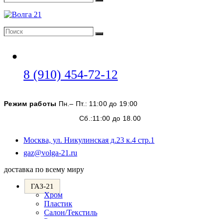
Поиск
Поиск
Поиск
Откроется
8 (910) 454-72-12
в
вашем
Режим работы
Пн.– Пт.: 11:00 до 19:00
приложении
Сб.:11:00 до 18.00
Москва, ул. Никулинская д.23 к.4 стр.1
Откроется
gaz@volga-21.ru
в
доставка по всему миру
вашем
приложении
ГАЗ-21
Хром
Пластик
Салон/Текстиль