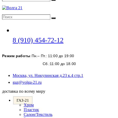
Поиск
Поиск
Поиск
Откроется
8 (910) 454-72-12
в
вашем
Режим работы
Пн.– Пт.: 11:00 до 19:00
приложении
Сб.:11:00 до 18.00
Москва, ул. Никулинская д.23 к.4 стр.1
Откроется
gaz@volga-21.ru
в
доставка по всему миру
вашем
приложении
ГАЗ-21
Хром
Пластик
Салон/Текстиль