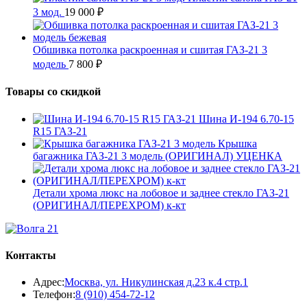
3 мод.
19 000
₽
Обшивка потолка раскроенная и сшитая ГАЗ-21 3
модель
7 800
₽
Товары со скидкой
Шина И-194 6.70-15
R15 ГАЗ-21
Крышка
багажника ГАЗ-21 3 модель (ОРИГИНАЛ) УЦЕНКА
Детали хрома люкс на лобовое и заднее стекло ГАЗ-21
(ОРИГИНАЛ/ПЕРЕХРОМ) к-кт
Контакты
Адрес:
Москва, ул. Никулинская д.23 к.4 стр.1
Откроется
Телефон:
8 (910) 454-72-12
в