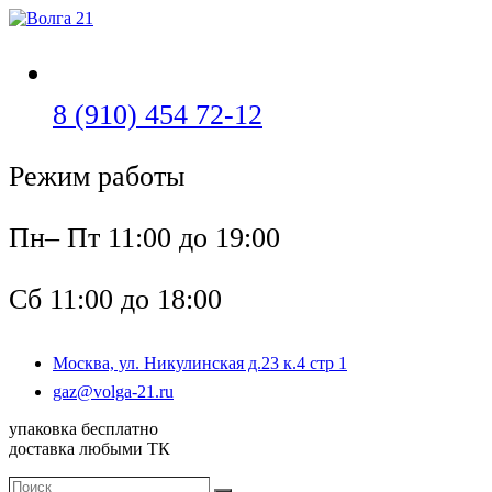
Перейти
к
содержимому
Откроется
8 (910) 454 72-12
в
Режим работы
вашем
приложении
Пн– Пт 11:00 до 19:00
Сб 11:00 до 18:00
Москва, ул. Никулинская д.23 к.4 стр 1
Откроется
gaz@volga-21.ru
в
упаковка бесплатно
вашем
доставка любыми ТК
приложении
Поиск