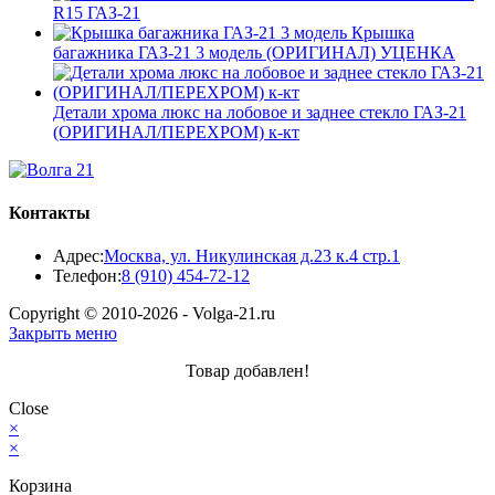
R15 ГАЗ-21
Крышка
багажника ГАЗ-21 3 модель (ОРИГИНАЛ) УЦЕНКА
Детали хрома люкс на лобовое и заднее стекло ГАЗ-21
(ОРИГИНАЛ/ПЕРЕХРОМ) к-кт
Контакты
Адрес:
Москва, ул. Никулинская д.23 к.4 стр.1
Откроется
Телефон:
8 (910) 454-72-12
в
Copyright © 2010-2026 - Volga-21.ru
вашем
Закрыть меню
приложении
Товар добавлен!
Close
×
×
Корзина