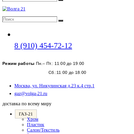
Поиск
Поиск
Поиск
Откроется
8 (910) 454-72-12
в
вашем
Режим работы
Пн.– Пт.: 11:00 до 19:00
приложении
Сб.:11:00 до 18.00
Москва, ул. Никулинская д.23 к.4 стр.1
Откроется
gaz@volga-21.ru
в
доставка по всему миру
вашем
приложении
ГАЗ-21
Хром
Пластик
Салон/Текстиль