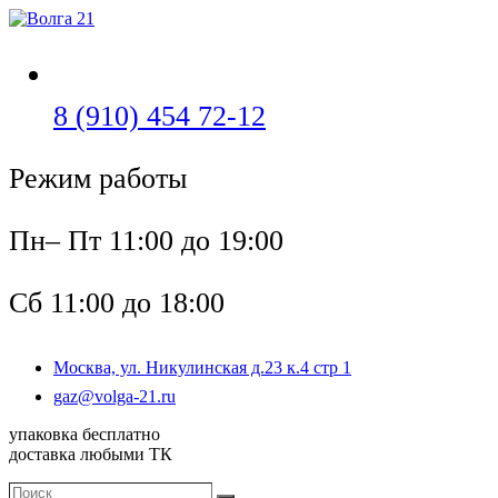
Перейти
к
содержимому
Откроется
8 (910) 454 72-12
в
Режим работы
вашем
приложении
Пн– Пт 11:00 до 19:00
Сб 11:00 до 18:00
Москва, ул. Никулинская д.23 к.4 стр 1
Откроется
gaz@volga-21.ru
в
упаковка бесплатно
вашем
доставка любыми ТК
приложении
Поиск